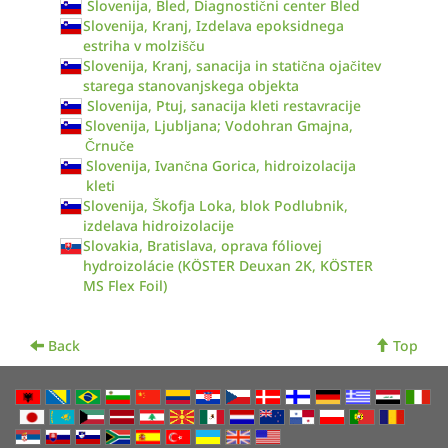
Slovenija, Bled, Diagnostični center Bled
Slovenija, Kranj, Izdelava epoksidnega
estriha v molzišču
Slovenija, Kranj, sanacija in statična ojačitev
starega stanovanjskega objekta
Slovenija, Ptuj, sanacija kleti restavracije
Slovenija, Ljubljana; Vodohran Gmajna,
Črnuče
Slovenija, Ivančna Gorica, hidroizolacija
kleti
Slovenija, Škofja Loka, blok Podlubnik,
izdelava hidroizolacije
Slovakia, Bratislava, oprava fóliovej
hydroizolácie (KÖSTER Deuxan 2K, KÖSTER
MS Flex Foil)
Back
Top