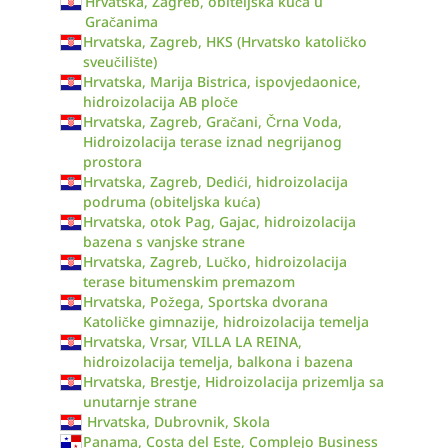
Hrvatska, Zagreb, obiteljska kuća u
Gračanima
Hrvatska, Zagreb, HKS (Hrvatsko katoličko
sveučilište)
Hrvatska, Marija Bistrica, ispovjedaonice,
hidroizolacija AB ploče
Hrvatska, Zagreb, Gračani, Črna Voda,
Hidroizolacija terase iznad negrijanog
prostora
Hrvatska, Zagreb, Dedići, hidroizolacija
podruma (obiteljska kuća)
Hrvatska, otok Pag, Gajac, hidroizolacija
bazena s vanjske strane
Hrvatska, Zagreb, Lučko, hidroizolacija
terase bitumenskim premazom
Hrvatska, Požega, Sportska dvorana
Katoličke gimnazije, hidroizolacija temelja
Hrvatska, Vrsar, VILLA LA REINA,
hidroizolacija temelja, balkona i bazena
Hrvatska, Brestje, Hidroizolacija prizemlja sa
unutarnje strane
Hrvatska, Dubrovnik, Skola
Panama, Costa del Este, Complejo Business