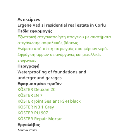
Αντικείμενο
Ergene Vadisi residential real estate in Corlu
Πεδία εφαρμογής
Εξωτερική στεγανοποίηση υπογείου με συστήματα
στεγάνωσης ασφαλτικής βάσεως
Ενέματα υπό πίεση σε ρωγμές που φέρουν νερό.
Σφράγιση αρμών σε ανόργανες και μεταλλικές
επιφάνειες
Περιγραφή
Waterproofing of foundations and
underground garages
Εφαρμοσμένο προϊόν
KÖSTER Deuxan 2C
KÖSTER IN 7
KÖSTER Joint Sealant FS-H black
KÖSTER NB 1 Grey
KÖSTER PU 907
KÖSTER Repair Mortar
Εργολάβος
Nime Cati