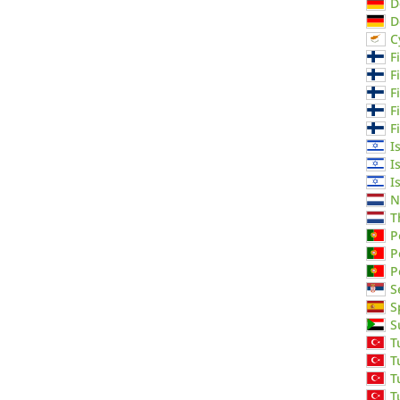
D
D
C
F
F
F
F
F
I
I
I
N
T
P
P
P
S
S
S
T
T
T
T