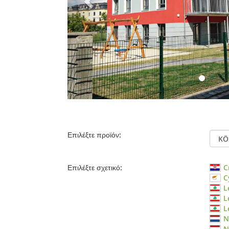
Επιλέξτε προϊόν:
Επιλέξτε σχετικό:
C
C
L
L
L
N
N