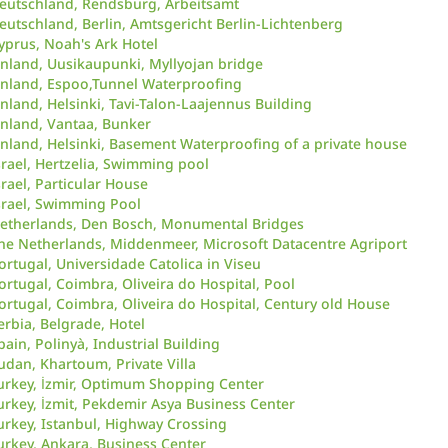
eutschland, Rendsburg, Arbeitsamt
eutschland, Berlin, Amtsgericht Berlin-Lichtenberg
yprus, Noah's Ark Hotel
inland, Uusikaupunki, Myllyojan bridge
inland, Espoo,Tunnel Waterproofing
inland, Helsinki, Tavi-Talon-Laajennus Building
inland, Vantaa, Bunker
inland, Helsinki, Basement Waterproofing of a private house
srael, Hertzelia, Swimming pool
srael, Particular House
srael, Swimming Pool
etherlands, Den Bosch, Monumental Bridges
he Netherlands, Middenmeer, Microsoft Datacentre Agriport
ortugal, Universidade Catolica in Viseu
ortugal, Coimbra, Oliveira do Hospital, Pool
ortugal, Coimbra, Oliveira do Hospital, Century old House
erbia, Belgrade, Hotel
pain, Polinyà, Industrial Building
udan, Khartoum, Private Villa
urkey, İzmir, Optimum Shopping Center
urkey, İzmit, Pekdemir Asya Business Center
urkey, Istanbul, Highway Crossing
urkey, Ankara, Business Center