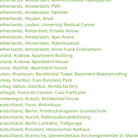
etherlands, Amsterdam, PWC
etherlands, Amsterdam, Deloitte
ehterlands, Houten, Arval
etherlands, Leiden, University Medical Center
etherlands, Rotterdam, Private House
etherlands, Amsterdam, Ajax-Arena
etherlands, Amsterdam, Rijksmuseum
etherlands, Amsterdam, Anne Frank Endowment
oland, Krakow, Apartment Building
oland, Krakow, Apartment House
ussia, Nalchik, Apartment house
udan, Khartoum, Residential Tower, Basement Waterproofing
urkey, Istanbul, Esas Business Park
urkey, Gebze, Istanbul, Honda factory
ortugal, Viana do Castelo, Casa Particular
ontenegro, Krasici, Residential house
eutschland, Forst, Wohnhaus
eutschland, Berlin, Friedrichshagener Grundschule
eutschland, Aurich, Kelleraußenabdichtung
eutschland, Berlin Lankwitz, Tiefgarage
eutschland, Potsdam, Historisches Rathaus
eutschland, Bramsche, Gemeindehaus Kirchengemeinde St. Marti