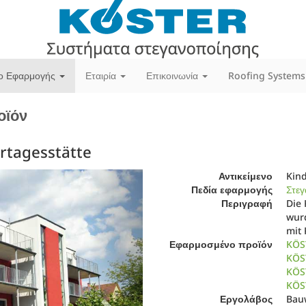
ίο Εφαρμογής
Εταιρία
Επικοινωνία
Roofing Systems
οϊόν
ertagesstätte
Next
Αντικείμενο
Kind
Πεδία εφαρμογής
Στεγ
Περιγραφή
Die 
wur
mit
Εφαρμοσμένο προϊόν
KÖS
KÖS
KÖS
KÖS
Εργολάβος
Bau