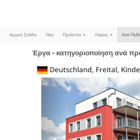
Αρχική Σελίδα
Νέα
Προϊόντα
Λήψεις
Ανά Πεδ
Έργα - κατηγοριοποίηση ανά πρ
Deutschland, Freital, Kind
Previous