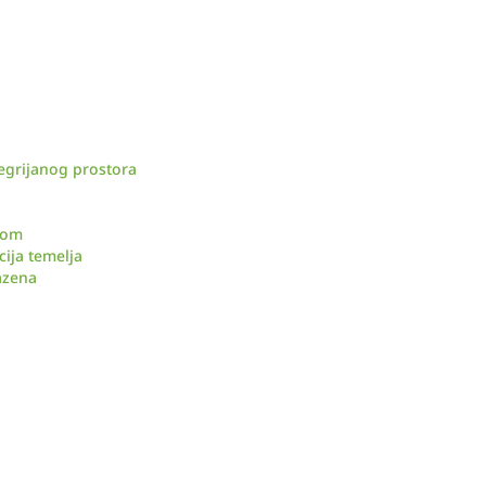
negrijanog prostora
zom
cija temelja
azena