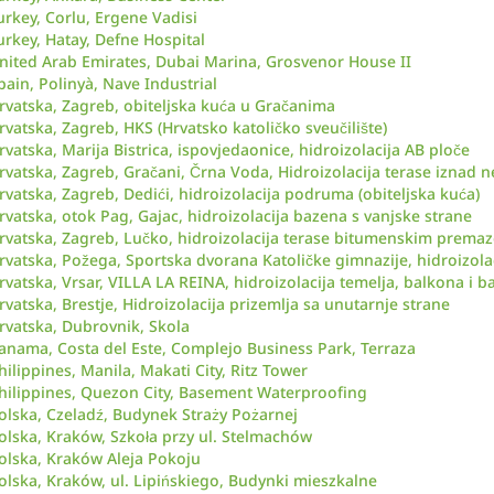
urkey, Corlu, Ergene Vadisi
urkey, Hatay, Defne Hospital
nited Arab Emirates, Dubai Marina, Grosvenor House II
pain, Polinyà, Nave Industrial
rvatska, Zagreb, obiteljska kuća u Gračanima
rvatska, Zagreb, HKS (Hrvatsko katoličko sveučilište)
rvatska, Marija Bistrica, ispovjedaonice, hidroizolacija AB ploče
rvatska, Zagreb, Gračani, Črna Voda, Hidroizolacija terase iznad 
rvatska, Zagreb, Dedići, hidroizolacija podruma (obiteljska kuća)
rvatska, otok Pag, Gajac, hidroizolacija bazena s vanjske strane
rvatska, Zagreb, Lučko, hidroizolacija terase bitumenskim prema
rvatska, Požega, Sportska dvorana Katoličke gimnazije, hidroizola
rvatska, Vrsar, VILLA LA REINA, hidroizolacija temelja, balkona i b
rvatska, Brestje, Hidroizolacija prizemlja sa unutarnje strane
rvatska, Dubrovnik, Skola
anama, Costa del Este, Complejo Business Park, Terraza
hilippines, Manila, Makati City, Ritz Tower
hilippines, Quezon City, Basement Waterproofing
olska, Czeladź, Budynek Straży Pożarnej
olska, Kraków, Szkoła przy ul. Stelmachów
olska, Kraków Aleja Pokoju
olska, Kraków, ul. Lipińskiego, Budynki mieszkalne