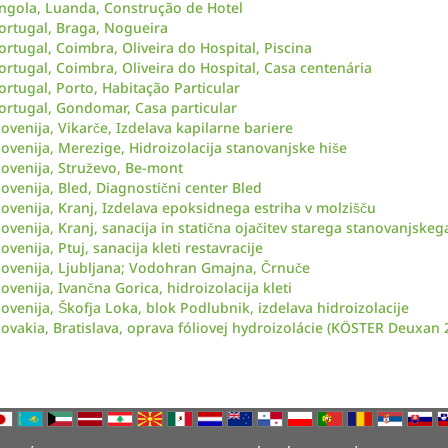
ngola, Luanda, Construção de Hotel
ortugal, Braga, Nogueira
ortugal, Coimbra, Oliveira do Hospital, Piscina
ortugal, Coimbra, Oliveira do Hospital, Casa centenária
ortugal, Porto, Habitação Particular
ortugal, Gondomar, Casa particular
lovenija, Vikarče, Izdelava kapilarne bariere
lovenija, Merezige, Hidroizolacija stanovanjske hiše
lovenija, Struževo, Be-mont
lovenija, Bled, Diagnostični center Bled
lovenija, Kranj, Izdelava epoksidnega estriha v molzišču
lovenija, Kranj, sanacija in statična ojačitev starega stanovanjskeg
lovenija, Ptuj, sanacija kleti restavracije
lovenija, Ljubljana; Vodohran Gmajna, Črnuče
lovenija, Ivančna Gorica, hidroizolacija kleti
lovenija, Škofja Loka, blok Podlubnik, izdelava hidroizolacije
lovakia, Bratislava, oprava fóliovej hydroizolácie (KÖSTER Deuxan 