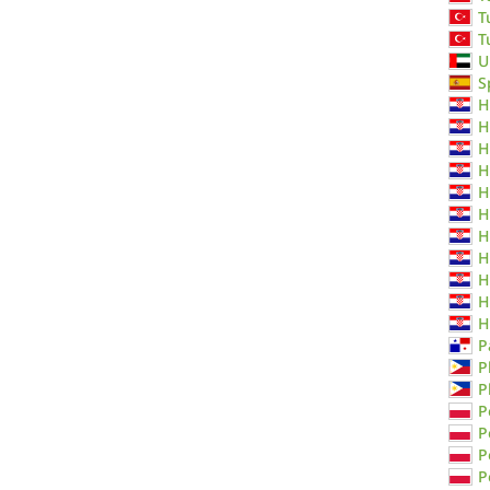
T
T
U
S
H
H
H
H
H
H
H
H
H
H
H
P
P
P
P
P
P
P