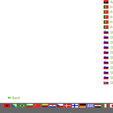
A
P
P
P
P
P
S
S
S
S
S
S
S
S
S
S
S
Back