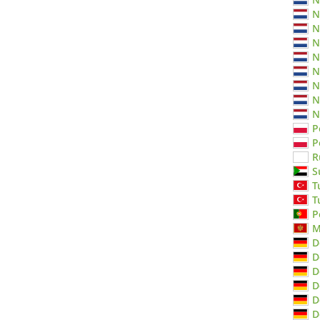
N
N
N
N
N
N
N
N
P
P
R
S
T
T
P
M
D
D
D
D
D
D