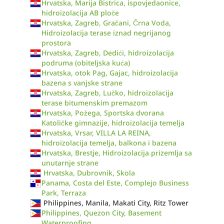
Hrvatska, Marija Bistrica, ispovjedaonice,
hidroizolacija AB ploče
Hrvatska, Zagreb, Gračani, Črna Voda,
Hidroizolacija terase iznad negrijanog
prostora
Hrvatska, Zagreb, Dedići, hidroizolacija
podruma (obiteljska kuća)
Hrvatska, otok Pag, Gajac, hidroizolacija
bazena s vanjske strane
Hrvatska, Zagreb, Lučko, hidroizolacija
terase bitumenskim premazom
Hrvatska, Požega, Sportska dvorana
Katoličke gimnazije, hidroizolacija temelja
Hrvatska, Vrsar, VILLA LA REINA,
hidroizolacija temelja, balkona i bazena
Hrvatska, Brestje, Hidroizolacija prizemlja sa
unutarnje strane
Hrvatska, Dubrovnik, Skola
Panama, Costa del Este, Complejo Business
Park, Terraza
Philippines, Manila, Makati City, Ritz Tower
Philippines, Quezon City, Basement
Waterproofing