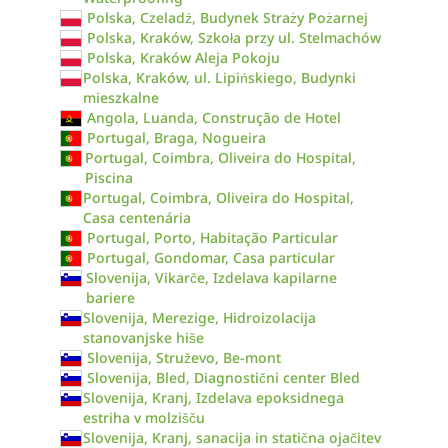
Polska, Czeladź, Budynek Straży Pożarnej
Polska, Kraków, Szkoła przy ul. Stelmachów
Polska, Kraków Aleja Pokoju
Polska, Kraków, ul. Lipińskiego, Budynki
mieszkalne
Angola, Luanda, Construção de Hotel
Portugal, Braga, Nogueira
Portugal, Coimbra, Oliveira do Hospital,
Piscina
Portugal, Coimbra, Oliveira do Hospital,
Casa centenária
Portugal, Porto, Habitação Particular
Portugal, Gondomar, Casa particular
Slovenija, Vikarče, Izdelava kapilarne
bariere
Slovenija, Merezige, Hidroizolacija
stanovanjske hiše
Slovenija, Struževo, Be-mont
Slovenija, Bled, Diagnostični center Bled
Slovenija, Kranj, Izdelava epoksidnega
estriha v molzišču
Slovenija, Kranj, sanacija in statična ojačitev