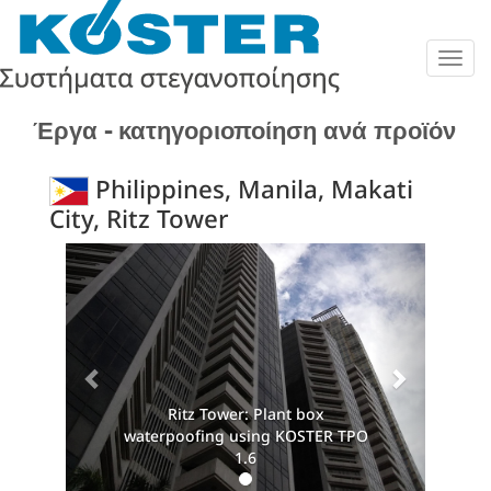
Togg
navig
Έργα - κατηγοριοποίηση ανά προϊόν
Philippines, Manila, Makati
City, Ritz Tower
Previous
Next
Ritz Tower: Plant box
waterpoofing using KOSTER TPO
1.6