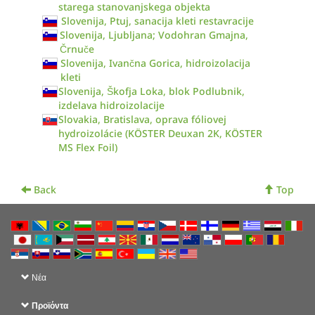
starega stanovanjskega objekta
Slovenija, Ptuj, sanacija kleti restavracije
Slovenija, Ljubljana; Vodohran Gmajna,
Črnuče
Slovenija, Ivančna Gorica, hidroizolacija
kleti
Slovenija, Škofja Loka, blok Podlubnik,
izdelava hidroizolacije
Slovakia, Bratislava, oprava fóliovej
hydroizolácie (KÖSTER Deuxan 2K, KÖSTER
MS Flex Foil)
Back
Top
Νέα
Προϊόντα