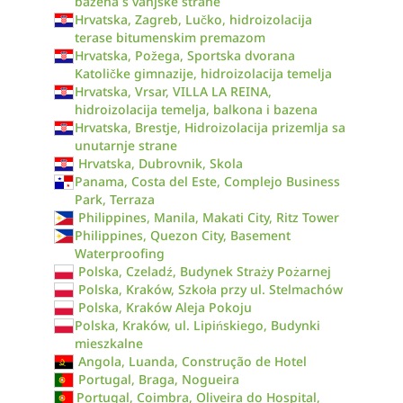
bazena s vanjske strane
Hrvatska, Zagreb, Lučko, hidroizolacija
terase bitumenskim premazom
Hrvatska, Požega, Sportska dvorana
Katoličke gimnazije, hidroizolacija temelja
Hrvatska, Vrsar, VILLA LA REINA,
hidroizolacija temelja, balkona i bazena
Hrvatska, Brestje, Hidroizolacija prizemlja sa
unutarnje strane
Hrvatska, Dubrovnik, Skola
Panama, Costa del Este, Complejo Business
Park, Terraza
Philippines, Manila, Makati City, Ritz Tower
Philippines, Quezon City, Basement
Waterproofing
Polska, Czeladź, Budynek Straży Pożarnej
Polska, Kraków, Szkoła przy ul. Stelmachów
Polska, Kraków Aleja Pokoju
Polska, Kraków, ul. Lipińskiego, Budynki
mieszkalne
Angola, Luanda, Construção de Hotel
Portugal, Braga, Nogueira
Portugal, Coimbra, Oliveira do Hospital,