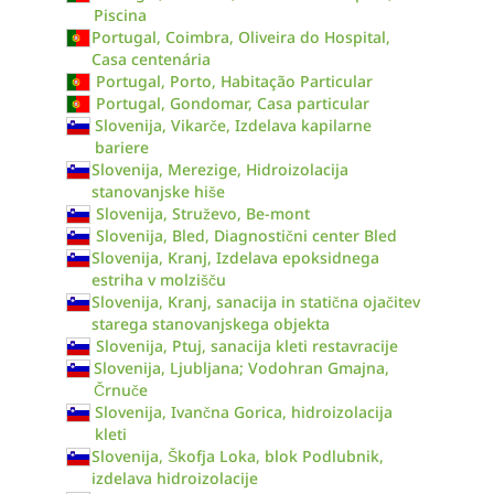
Piscina
Portugal, Coimbra, Oliveira do Hospital,
Casa centenária
Portugal, Porto, Habitação Particular
Portugal, Gondomar, Casa particular
Slovenija, Vikarče, Izdelava kapilarne
bariere
Slovenija, Merezige, Hidroizolacija
stanovanjske hiše
Slovenija, Struževo, Be-mont
Slovenija, Bled, Diagnostični center Bled
Slovenija, Kranj, Izdelava epoksidnega
estriha v molzišču
Slovenija, Kranj, sanacija in statična ojačitev
starega stanovanjskega objekta
Slovenija, Ptuj, sanacija kleti restavracije
Slovenija, Ljubljana; Vodohran Gmajna,
Črnuče
Slovenija, Ivančna Gorica, hidroizolacija
kleti
Slovenija, Škofja Loka, blok Podlubnik,
izdelava hidroizolacije