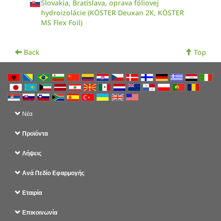
Slovakia, Bratislava, oprava fóliovej
hydroizolácie (KÖSTER Deuxan 2K, KÖSTER
MS Flex Foil)
Back
Top
Νέα
Προϊόντα
Λήψεις
Ανά Πεδίο Εφαρμογής
Εταιρία
Επικοινωνία