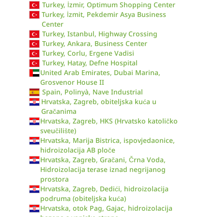
Turkey, İzmir, Optimum Shopping Center
Turkey, İzmit, Pekdemir Asya Business
Center
Turkey, Istanbul, Highway Crossing
Turkey, Ankara, Business Center
Turkey, Corlu, Ergene Vadisi
Turkey, Hatay, Defne Hospital
United Arab Emirates, Dubai Marina,
Grosvenor House II
Spain, Polinyà, Nave Industrial
Hrvatska, Zagreb, obiteljska kuća u
Gračanima
Hrvatska, Zagreb, HKS (Hrvatsko katoličko
sveučilište)
Hrvatska, Marija Bistrica, ispovjedaonice,
hidroizolacija AB ploče
Hrvatska, Zagreb, Gračani, Črna Voda,
Hidroizolacija terase iznad negrijanog
prostora
Hrvatska, Zagreb, Dedići, hidroizolacija
podruma (obiteljska kuća)
Hrvatska, otok Pag, Gajac, hidroizolacija