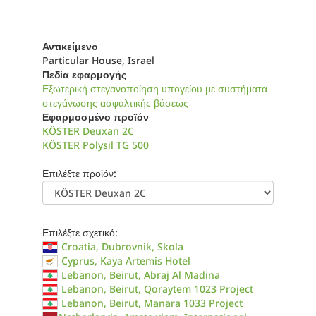
Αντικείμενο
Particular House, Israel
Πεδία εφαρμογής
Εξωτερική στεγανοποίηση υπογείου με συστήματα
στεγάνωσης ασφαλτικής βάσεως
Εφαρμοσμένο προϊόν
KÖSTER Deuxan 2C
KÖSTER Polysil TG 500
Επιλέξτε προϊόν:
Επιλέξτε σχετικό:
Croatia, Dubrovnik, Skola
Cyprus, Kaya Artemis Hotel
Lebanon, Beirut, Abraj Al Madina
Lebanon, Beirut, Qoraytem 1023 Project
Lebanon, Beirut, Manara 1033 Project