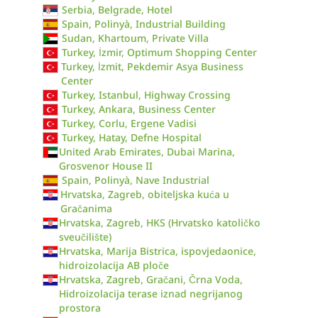
Serbia, Belgrade, Hotel
Spain, Polinyà, Industrial Building
Sudan, Khartoum, Private Villa
Turkey, İzmir, Optimum Shopping Center
Turkey, İzmit, Pekdemir Asya Business
Center
Turkey, Istanbul, Highway Crossing
Turkey, Ankara, Business Center
Turkey, Corlu, Ergene Vadisi
Turkey, Hatay, Defne Hospital
United Arab Emirates, Dubai Marina,
Grosvenor House II
Spain, Polinyà, Nave Industrial
Hrvatska, Zagreb, obiteljska kuća u
Gračanima
Hrvatska, Zagreb, HKS (Hrvatsko katoličko
sveučilište)
Hrvatska, Marija Bistrica, ispovjedaonice,
hidroizolacija AB ploče
Hrvatska, Zagreb, Gračani, Črna Voda,
Hidroizolacija terase iznad negrijanog
prostora