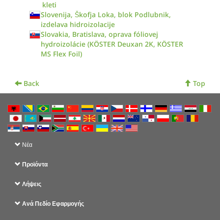
kleti
Slovenija, Škofja Loka, blok Podlubnik,
izdelava hidroizolacije
Slovakia, Bratislava, oprava fóliovej
hydroizolácie (KÖSTER Deuxan 2K, KÖSTER
MS Flex Foil)
Back
Top
Νέα
Προϊόντα
Λήψεις
Ανά Πεδίο Εφαρμογής