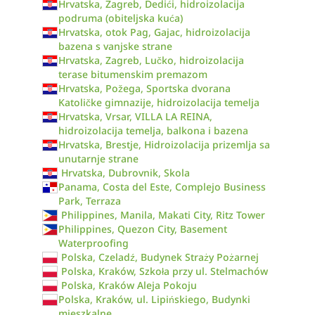
Hrvatska, Zagreb, Dedići, hidroizolacija
podruma (obiteljska kuća)
Hrvatska, otok Pag, Gajac, hidroizolacija
bazena s vanjske strane
Hrvatska, Zagreb, Lučko, hidroizolacija
terase bitumenskim premazom
Hrvatska, Požega, Sportska dvorana
Katoličke gimnazije, hidroizolacija temelja
Hrvatska, Vrsar, VILLA LA REINA,
hidroizolacija temelja, balkona i bazena
Hrvatska, Brestje, Hidroizolacija prizemlja sa
unutarnje strane
Hrvatska, Dubrovnik, Skola
Panama, Costa del Este, Complejo Business
Park, Terraza
Philippines, Manila, Makati City, Ritz Tower
Philippines, Quezon City, Basement
Waterproofing
Polska, Czeladź, Budynek Straży Pożarnej
Polska, Kraków, Szkoła przy ul. Stelmachów
Polska, Kraków Aleja Pokoju
Polska, Kraków, ul. Lipińskiego, Budynki
mieszkalne