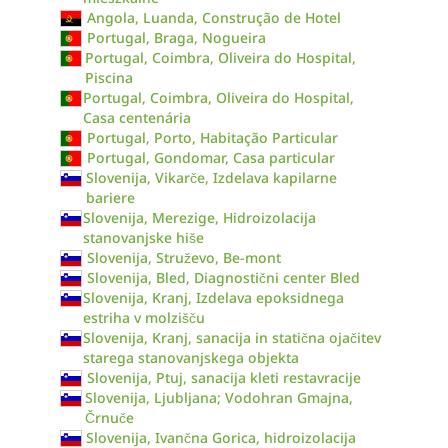
Angola, Luanda, Construção de Hotel
Portugal, Braga, Nogueira
Portugal, Coimbra, Oliveira do Hospital,
Piscina
Portugal, Coimbra, Oliveira do Hospital,
Casa centenária
Portugal, Porto, Habitação Particular
Portugal, Gondomar, Casa particular
Slovenija, Vikarče, Izdelava kapilarne
bariere
Slovenija, Merezige, Hidroizolacija
stanovanjske hiše
Slovenija, Struževo, Be-mont
Slovenija, Bled, Diagnostični center Bled
Slovenija, Kranj, Izdelava epoksidnega
estriha v molzišču
Slovenija, Kranj, sanacija in statična ojačitev
starega stanovanjskega objekta
Slovenija, Ptuj, sanacija kleti restavracije
Slovenija, Ljubljana; Vodohran Gmajna,
Črnuče
Slovenija, Ivančna Gorica, hidroizolacija