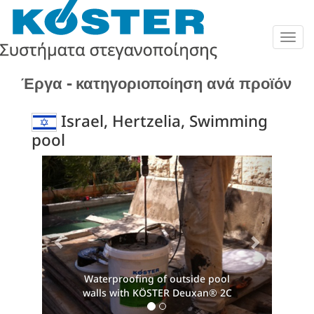
Togg
navig
Έργα - κατηγοριοποίηση ανά προϊόν
Israel, Hertzelia, Swimming
pool
Previous
Next
Waterproofing of outside pool
Waterpr
walls with KÖSTER Deuxan® 2C
walls w