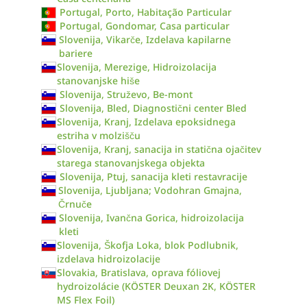
Portugal, Porto, Habitação Particular
Portugal, Gondomar, Casa particular
Slovenija, Vikarče, Izdelava kapilarne
bariere
Slovenija, Merezige, Hidroizolacija
stanovanjske hiše
Slovenija, Struževo, Be-mont
Slovenija, Bled, Diagnostični center Bled
Slovenija, Kranj, Izdelava epoksidnega
estriha v molzišču
Slovenija, Kranj, sanacija in statična ojačitev
starega stanovanjskega objekta
Slovenija, Ptuj, sanacija kleti restavracije
Slovenija, Ljubljana; Vodohran Gmajna,
Črnuče
Slovenija, Ivančna Gorica, hidroizolacija
kleti
Slovenija, Škofja Loka, blok Podlubnik,
izdelava hidroizolacije
Slovakia, Bratislava, oprava fóliovej
hydroizolácie (KÖSTER Deuxan 2K, KÖSTER
MS Flex Foil)