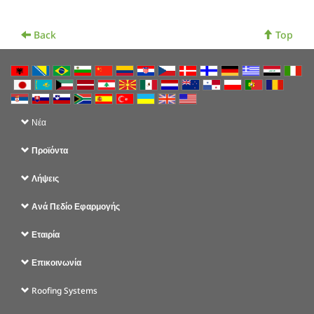
Back
Top
Νέα
Προϊόντα
Λήψεις
Ανά Πεδίο Εφαρμογής
Εταιρία
Επικοινωνία
Roofing Systems