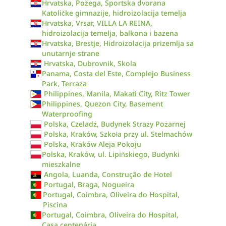
Hrvatska, Požega, Sportska dvorana
Katoličke gimnazije, hidroizolacija temelja
Hrvatska, Vrsar, VILLA LA REINA,
hidroizolacija temelja, balkona i bazena
Hrvatska, Brestje, Hidroizolacija prizemlja sa
unutarnje strane
Hrvatska, Dubrovnik, Skola
Panama, Costa del Este, Complejo Business
Park, Terraza
Philippines, Manila, Makati City, Ritz Tower
Philippines, Quezon City, Basement
Waterproofing
Polska, Czeladź, Budynek Straży Pożarnej
Polska, Kraków, Szkoła przy ul. Stelmachów
Polska, Kraków Aleja Pokoju
Polska, Kraków, ul. Lipińskiego, Budynki
mieszkalne
Angola, Luanda, Construção de Hotel
Portugal, Braga, Nogueira
Portugal, Coimbra, Oliveira do Hospital,
Piscina
Portugal, Coimbra, Oliveira do Hospital,
Casa centenária