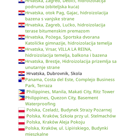
Hrvatska, Zagreb, Dedići, hidroizolacija
podruma (obiteljska kuća)
Hrvatska, otok Pag, Gajac, hidroizolacija
bazena s vanjske strane
Hrvatska, Zagreb, Lučko, hidroizolacija
terase bitumenskim premazom
Hrvatska, Požega, Sportska dvorana
Katoličke gimnazije, hidroizolacija temelja
Hrvatska, Vrsar, VILLA LA REINA,
hidroizolacija temelja, balkona i bazena
Hrvatska, Brestje, Hidroizolacija prizemlja sa
unutarnje strane
Hrvatska, Dubrovnik, Skola
Panama, Costa del Este, Complejo Business
Park, Terraza
Philippines, Manila, Makati City, Ritz Tower
Philippines, Quezon City, Basement
Waterproofing
Polska, Czeladź, Budynek Straży Pożarnej
Polska, Kraków, Szkoła przy ul. Stelmachów
Polska, Kraków Aleja Pokoju
Polska, Kraków, ul. Lipińskiego, Budynki
mieszkalne