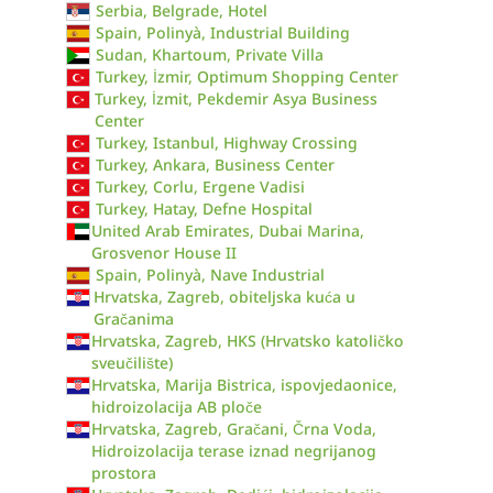
Serbia, Belgrade, Hotel
Spain, Polinyà, Industrial Building
Sudan, Khartoum, Private Villa
Turkey, İzmir, Optimum Shopping Center
Turkey, İzmit, Pekdemir Asya Business
Center
Turkey, Istanbul, Highway Crossing
Turkey, Ankara, Business Center
Turkey, Corlu, Ergene Vadisi
Turkey, Hatay, Defne Hospital
United Arab Emirates, Dubai Marina,
Grosvenor House II
Spain, Polinyà, Nave Industrial
Hrvatska, Zagreb, obiteljska kuća u
Gračanima
Hrvatska, Zagreb, HKS (Hrvatsko katoličko
sveučilište)
Hrvatska, Marija Bistrica, ispovjedaonice,
hidroizolacija AB ploče
Hrvatska, Zagreb, Gračani, Črna Voda,
Hidroizolacija terase iznad negrijanog
prostora