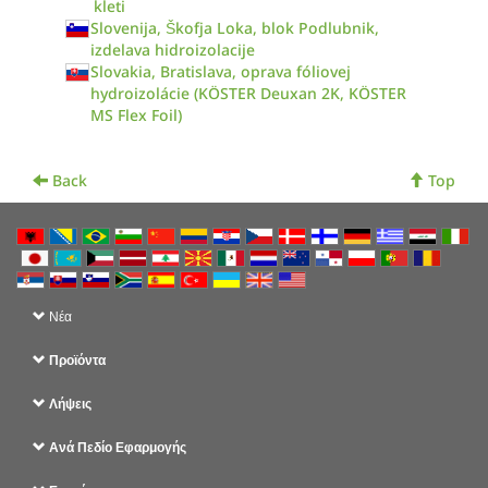
kleti
Slovenija, Škofja Loka, blok Podlubnik,
izdelava hidroizolacije
Slovakia, Bratislava, oprava fóliovej
hydroizolácie (KÖSTER Deuxan 2K, KÖSTER
MS Flex Foil)
Back
Top
Νέα
Προϊόντα
Λήψεις
Ανά Πεδίο Εφαρμογής