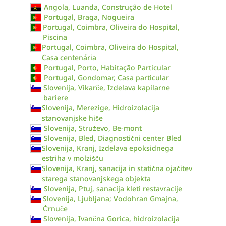
Angola, Luanda, Construção de Hotel
Portugal, Braga, Nogueira
Portugal, Coimbra, Oliveira do Hospital,
Piscina
Portugal, Coimbra, Oliveira do Hospital,
Casa centenária
Portugal, Porto, Habitação Particular
Portugal, Gondomar, Casa particular
Slovenija, Vikarče, Izdelava kapilarne
bariere
Slovenija, Merezige, Hidroizolacija
stanovanjske hiše
Slovenija, Struževo, Be-mont
Slovenija, Bled, Diagnostični center Bled
Slovenija, Kranj, Izdelava epoksidnega
estriha v molzišču
Slovenija, Kranj, sanacija in statična ojačitev
starega stanovanjskega objekta
Slovenija, Ptuj, sanacija kleti restavracije
Slovenija, Ljubljana; Vodohran Gmajna,
Črnuče
Slovenija, Ivančna Gorica, hidroizolacija