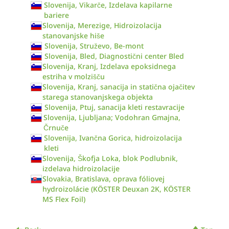
Slovenija, Vikarče, Izdelava kapilarne
bariere
Slovenija, Merezige, Hidroizolacija
stanovanjske hiše
Slovenija, Struževo, Be-mont
Slovenija, Bled, Diagnostični center Bled
Slovenija, Kranj, Izdelava epoksidnega
estriha v molzišču
Slovenija, Kranj, sanacija in statična ojačitev
starega stanovanjskega objekta
Slovenija, Ptuj, sanacija kleti restavracije
Slovenija, Ljubljana; Vodohran Gmajna,
Črnuče
Slovenija, Ivančna Gorica, hidroizolacija
kleti
Slovenija, Škofja Loka, blok Podlubnik,
izdelava hidroizolacije
Slovakia, Bratislava, oprava fóliovej
hydroizolácie (KÖSTER Deuxan 2K, KÖSTER
MS Flex Foil)