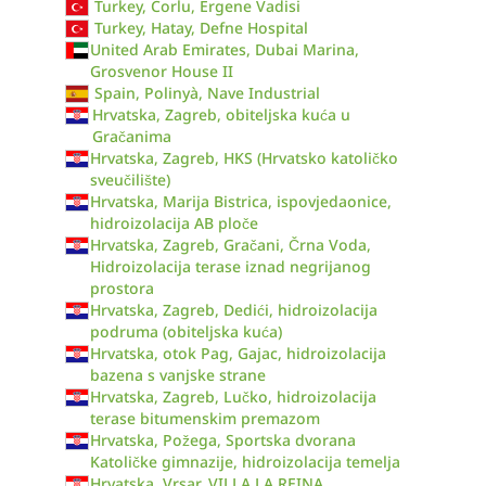
Turkey, Corlu, Ergene Vadisi
Turkey, Hatay, Defne Hospital
United Arab Emirates, Dubai Marina,
Grosvenor House II
Spain, Polinyà, Nave Industrial
Hrvatska, Zagreb, obiteljska kuća u
Gračanima
Hrvatska, Zagreb, HKS (Hrvatsko katoličko
sveučilište)
Hrvatska, Marija Bistrica, ispovjedaonice,
hidroizolacija AB ploče
Hrvatska, Zagreb, Gračani, Črna Voda,
Hidroizolacija terase iznad negrijanog
prostora
Hrvatska, Zagreb, Dedići, hidroizolacija
podruma (obiteljska kuća)
Hrvatska, otok Pag, Gajac, hidroizolacija
bazena s vanjske strane
Hrvatska, Zagreb, Lučko, hidroizolacija
terase bitumenskim premazom
Hrvatska, Požega, Sportska dvorana
Katoličke gimnazije, hidroizolacija temelja
Hrvatska, Vrsar, VILLA LA REINA,