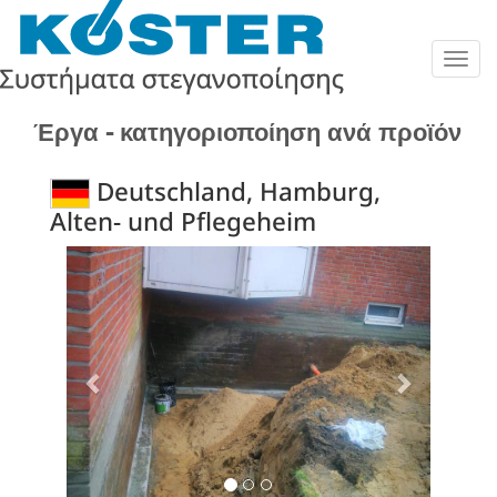
Togg
navig
Έργα - κατηγοριοποίηση ανά προϊόν
Deutschland, Hamburg,
Alten- und Pflegeheim
Previous
Next