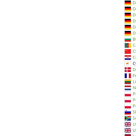
D
D
D
D
D
D
B
C
C
C
C
D
F
L
N
P
P
P
S
S
U
U