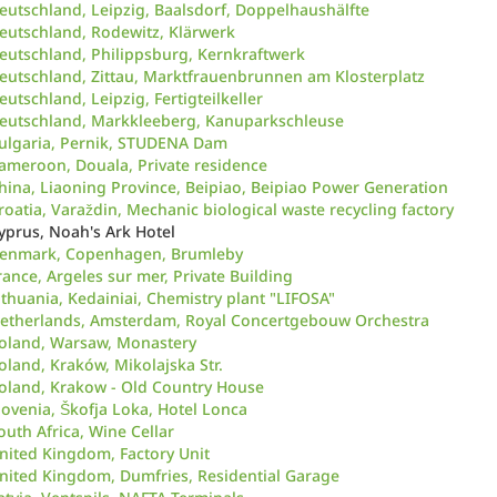
eutschland, Leipzig, Baalsdorf, Doppelhaushälfte
eutschland, Rodewitz, Klärwerk
eutschland, Philippsburg, Kernkraftwerk
eutschland, Zittau, Marktfrauenbrunnen am Klosterplatz
eutschland, Leipzig, Fertigteilkeller
eutschland, Markkleeberg, Kanuparkschleuse
ulgaria, Pernik, STUDENA Dam
ameroon, Douala, Private residence
hina, Liaoning Province, Beipiao, Beipiao Power Generation
roatia, Varaždin, Mechanic biological waste recycling factory
yprus, Noah's Ark Hotel
enmark, Copenhagen, Brumleby
rance, Argeles sur mer, Private Building
ithuania, Kedainiai, Chemistry plant "LIFOSA"
etherlands, Amsterdam, Royal Concertgebouw Orchestra
oland, Warsaw, Monastery
oland, Kraków, Mikolajska Str.
oland, Krakow - Old Country House
lovenia, Škofja Loka, Hotel Lonca
outh Africa, Wine Cellar
nited Kingdom, Factory Unit
nited Kingdom, Dumfries, Residential Garage