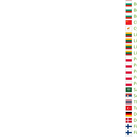
B
B
B
C
C
L
L
L
L
P
P
P
P
P
S
S
T
T
D
D
F
F