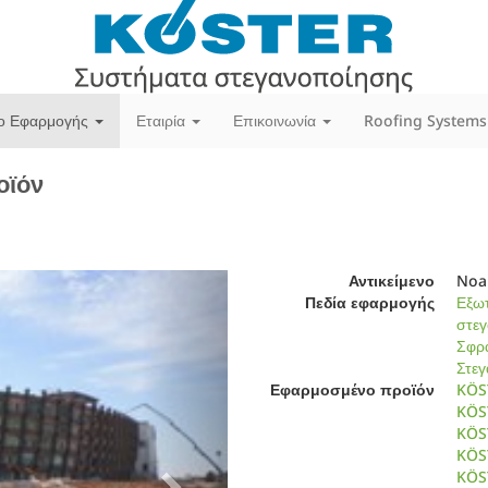
ίο Εφαρμογής
Εταιρία
Επικοινωνία
Roofing Systems
οϊόν
Next
Αντικείμενο
Noah
Πεδία εφαρμογής
Εξωτ
στε
Σφρά
Στεγ
Εφαρμοσμένο προϊόν
KÖS
KÖST
KÖST
KÖS
KÖS