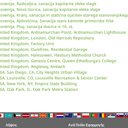
lovenija, Radovljica, sanacija kapilarne vleke vlage
lovenija, Nova Gorica, sanacija kapilarne vleke vlage
lovenija, Kranj, sanacija in statična ojačitev starega stanovanjskeg
lovenija, Ajdovščina, Sanacija stare kamnite primorske hiše
lovenija, Ptuj, sanacija dvorca iz 16. st.
nited Kingdom, Ardnamurchan Point, Ardnamurchan Lighthouse
nited Kingdom, London, Old Harrods Repository
nited Kingdom, Factory Unit
nited Kingdom, Dumfries, Residential Garage
nited Kingdom, Halesowen, Hasbury Methodist Church
nited Kingdom, Genesis Centre, Queen Ethelburga’s College
nited Kingdom, Anglesey, Amlwch
SA, San Diego, CA, City Heights Urban Village
SA, Louisville, CO, Louisville Recreation & Senior Center
SA, New York, NY, Empire State Building
SA, Oak Park, IL, Oak Park Metra Station
Λήψεις
Ανά Πεδίο Εφαρμογής