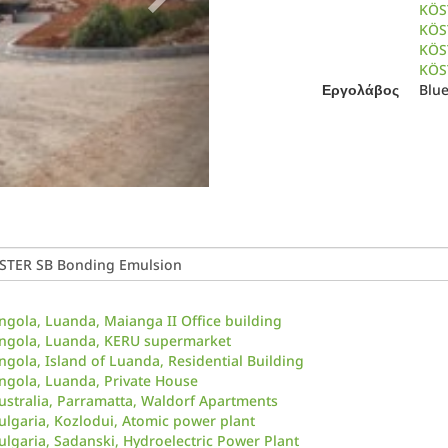
KÖS
KÖST
KÖS
KÖS
Εργολάβος
Blu
ngola, Luanda, Maianga II Office building
ngola, Luanda, KERU supermarket
ngola, Island of Luanda, Residential Building
ngola, Luanda, Private House
ustralia, Parramatta, Waldorf Apartments
ulgaria, Kozlodui, Atomic power plant
ulgaria, Sadanski, Hydroelectric Power Plant