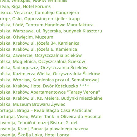
atvia, Ventspils, NAFTA Terminals
atvia, Riga, Hotel Forums
éxico, Veracruz, Complejo Cangrejera
orge, Oslo, Oppussing en kjeller trapp
olska, Łódź, Centrum Handlowe Manufaktura
olska, Warszawa, ul. Rycerska, budynek Klasztoru
olska, Oświęcim, Muzeum
olska, Kraków, ul. Józefa 34, Kamienica
olska, Kraków, ul. Józefa 6, Kamienica
olska, Zawiercie, Oczyszczalnia Ścieków
olska, Mogielnica, Oczyszczalnia Ścieków
olska, Sadłogoszcz, Oczyszczalnia Ścieków
olska, Kazimierza Wielka, Oczyszczalnia Ścieków
olska, Wrocław, Kamienica przy ul. Semaforowej
olska, Kraków, Hotel Dwór Kościuszko ****
olska, Kraków, Apartamentowce "Tarasy Verona"
olska, Kraków, ul. Ks. Meiera, Budynki mieszkalne
olska, Muzeum Browaru Żywiec
ortugal, Braga – Reabilitação Casa Particular
ortugal, Viseu, Water Tank in Oliveira do Hospital
lovenija, Tehnični muzej Bistra - 2. del
lovenija, Kranj, Sanacija plavalnega bazena
lovenija, Škofja Loka, Hotel Lonca