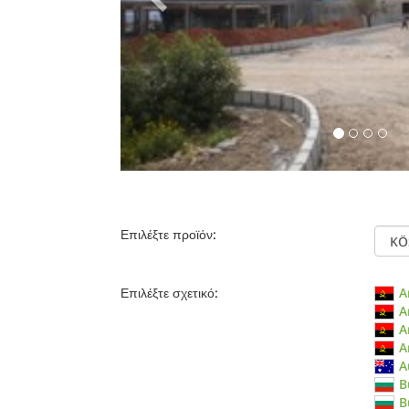
Επιλέξτε προϊόν:
Επιλέξτε σχετικό:
A
A
A
A
A
B
B