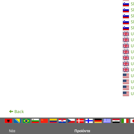
S
S
S
S
S
U
U
U
U
U
U
U
U
U
U
U
Back
Νέα
Προϊόντα