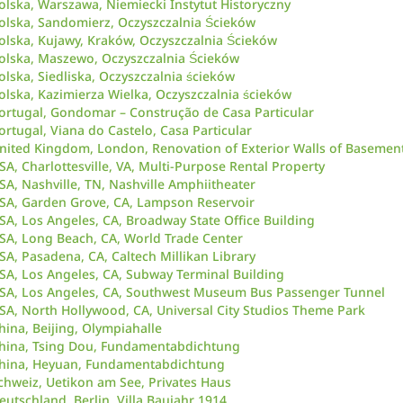
olska, Warszawa, Niemiecki Instytut Historyczny
olska, Sandomierz, Oczyszczalnia Ścieków
olska, Kujawy, Kraków, Oczyszczalnia Ścieków
olska, Maszewo, Oczyszczalnia Ścieków
olska, Siedliska, Oczyszczalnia ścieków
olska, Kazimierza Wielka, Oczyszczalnia ścieków
ortugal, Gondomar – Construção de Casa Particular
ortugal, Viana do Castelo, Casa Particular
nited Kingdom, London, Renovation of Exterior Walls of Basement
SA, Charlottesville, VA, Multi-Purpose Rental Property
SA, Nashville, TN, Nashville Amphiitheater
SA, Garden Grove, CA, Lampson Reservoir
SA, Los Angeles, CA, Broadway State Office Building
SA, Long Beach, CA, World Trade Center
SA, Pasadena, CA, Caltech Millikan Library
SA, Los Angeles, CA, Subway Terminal Building
SA, Los Angeles, CA, Southwest Museum Bus Passenger Tunnel
SA, North Hollywood, CA, Universal City Studios Theme Park
hina, Beijing, Olympiahalle
hina, Tsing Dou, Fundamentabdichtung
hina, Heyuan, Fundamentabdichtung
chweiz, Uetikon am See, Privates Haus
eutschland, Berlin, Villa Baujahr 1914