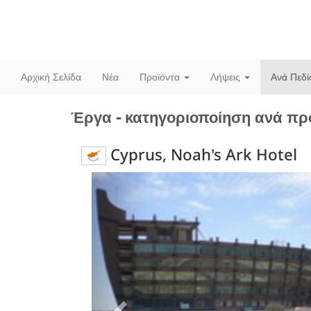
Αρχική Σελίδα
Νέα
Προϊόντα
Λήψεις
Ανά Πεδ
Έργα - κατηγοριοποίηση ανά πρ
Cyprus, Noah's Ark Hotel
Previous