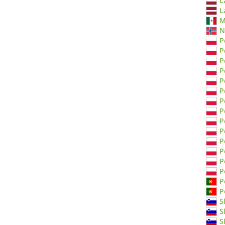
L
L
M
N
P
P
P
P
P
P
P
P
P
P
P
P
P
P
P
P
S
S
S