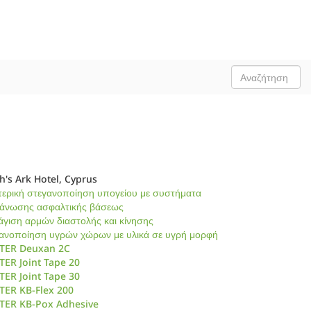
's Ark Hotel, Cyprus
ερική στεγανοποίηση υπογείου με συστήματα
γάνωσης ασφαλτικής βάσεως
γιση αρμών διαστολής και κίνησης
ανοποίηση υγρών χώρων με υλικά σε υγρή μορφή
TER Deuxan 2C
ER Joint Tape 20
ER Joint Tape 30
TER KB-Flex 200
TER KB-Pox Adhesive