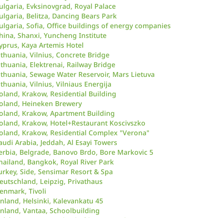
ulgaria, Evksinovgrad, Royal Palace
ulgaria, Belitza, Dancing Bears Park
ulgaria, Sofia, Office buildings of energy companies
hina, Shanxi, Yuncheng Institute
yprus, Kaya Artemis Hotel
ithuania, Vilnius, Concrete Bridge
ithuania, Elektrenai, Railway Bridge
ithuania, Sewage Water Reservoir, Mars Lietuva
ithuania, Vilnius, Vilniaus Energija
oland, Krakow, Residential Building
oland, Heineken Brewery
oland, Krakow, Apartment Building
oland, Krakow, Hotel+Restaurant Koscivszko
oland, Krakow, Residential Complex "Verona"
audi Arabia, Jeddah, Al Esayi Towers
erbia, Belgrade, Banovo Brdo, Bore Markovic 5
hailand, Bangkok, Royal River Park
urkey, Side, Sensimar Resort & Spa
eutschland, Leipzig, Privathaus
enmark, Tivoli
inland, Helsinki, Kalevankatu 45
inland, Vantaa, Schoolbuilding