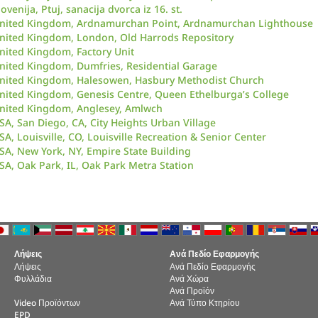
lovenija, Ptuj, sanacija dvorca iz 16. st.
nited Kingdom, Ardnamurchan Point, Ardnamurchan Lighthouse
nited Kingdom, London, Old Harrods Repository
nited Kingdom, Factory Unit
nited Kingdom, Dumfries, Residential Garage
nited Kingdom, Halesowen, Hasbury Methodist Church
nited Kingdom, Genesis Centre, Queen Ethelburga’s College
nited Kingdom, Anglesey, Amlwch
SA, San Diego, CA, City Heights Urban Village
SA, Louisville, CO, Louisville Recreation & Senior Center
SA, New York, NY, Empire State Building
SA, Oak Park, IL, Oak Park Metra Station
Λήψεις
Ανά Πεδίο Εφαρμογής
Λήψεις
Ανά Πεδίο Εφαρμογής
Φυλλάδια
Ανά Χώρα
Ανά Προϊόν
Video Προϊόντων
Ανά Τύπο Κτηρίου
EPD