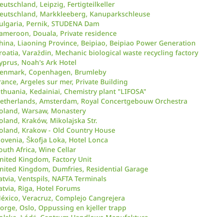
eutschland, Leipzig, Fertigteilkeller
eutschland, Markkleeberg, Kanuparkschleuse
ulgaria, Pernik, STUDENA Dam
ameroon, Douala, Private residence
hina, Liaoning Province, Beipiao, Beipiao Power Generation
roatia, Varaždin, Mechanic biological waste recycling factory
yprus, Noah's Ark Hotel
enmark, Copenhagen, Brumleby
rance, Argeles sur mer, Private Building
ithuania, Kedainiai, Chemistry plant "LIFOSA"
etherlands, Amsterdam, Royal Concertgebouw Orchestra
oland, Warsaw, Monastery
oland, Kraków, Mikolajska Str.
oland, Krakow - Old Country House
lovenia, Škofja Loka, Hotel Lonca
outh Africa, Wine Cellar
nited Kingdom, Factory Unit
nited Kingdom, Dumfries, Residential Garage
atvia, Ventspils, NAFTA Terminals
atvia, Riga, Hotel Forums
éxico, Veracruz, Complejo Cangrejera
orge, Oslo, Oppussing en kjeller trapp