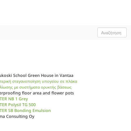
ukoski School Green House in Vantaa
ερική στεγανοποίηση υπογείου σε πλάκα
λίωσης με συστήματα ορυκτής βάσεως
rproofing floor area and flower pots
TER NB 1 Grey
ER Polysil TG 500
TER SB Bonding Emulsion
lma Consulting Oy