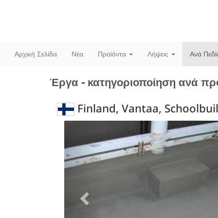
Αρχική Σελίδα
Νέα
Προϊόντα
Λήψεις
Ανά Πεδ
Έργα - κατηγοριοποίηση ανά πρ
Finland, Vantaa, Schoolbui
Previous