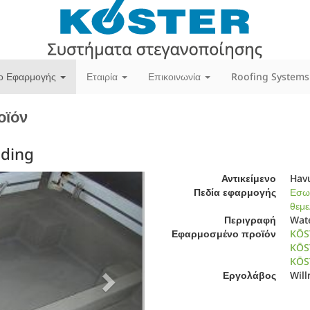
ίο Εφαρμογής
Εταιρία
Επικοινωνία
Roofing Systems
οϊόν
lding
Next
Αντικείμενο
Hav
Πεδία εφαρμογής
Εσωτ
θεμε
Περιγραφή
Wate
Εφαρμοσμένο προϊόν
KÖS
KÖST
KÖS
Εργολάβος
Wil