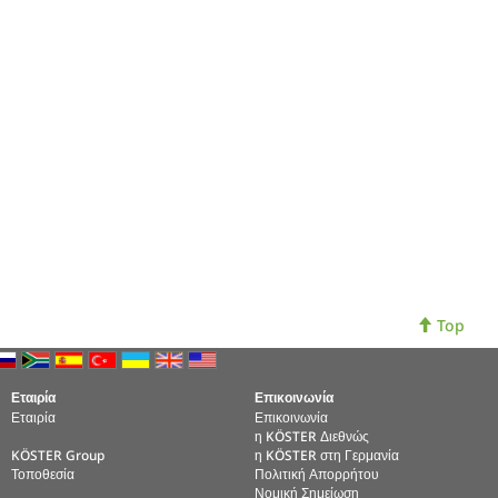
Top
Εταιρία
Επικοινωνία
Εταιρία
Επικοινωνία
η KÖSTER Διεθνώς
KÖSTER Group
η KÖSTER στη Γερμανία
Τοποθεσία
Πολιτική Απορρήτου
Νομική Σημείωση