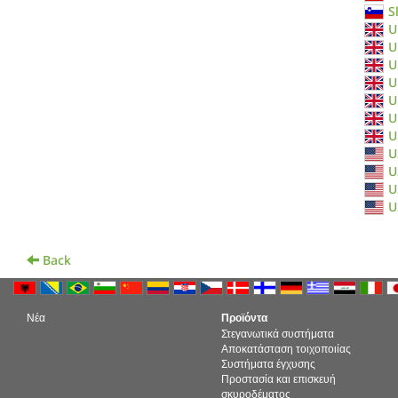
S
U
U
U
U
U
U
U
U
U
U
U
Back
Νέα
Προϊόντα
Στεγανωτικά συστήματα
Αποκατάσταση τοιχοποιίας
Συστήματα έγχυσης
Προστασία και επισκευή
σκυροδέματος