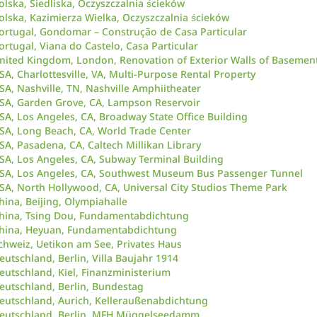
olska, Siedliska, Oczyszczalnia ścieków
olska, Kazimierza Wielka, Oczyszczalnia ścieków
ortugal, Gondomar – Construção de Casa Particular
ortugal, Viana do Castelo, Casa Particular
nited Kingdom, London, Renovation of Exterior Walls of Basement
SA, Charlottesville, VA, Multi-Purpose Rental Property
SA, Nashville, TN, Nashville Amphiitheater
SA, Garden Grove, CA, Lampson Reservoir
SA, Los Angeles, CA, Broadway State Office Building
SA, Long Beach, CA, World Trade Center
SA, Pasadena, CA, Caltech Millikan Library
SA, Los Angeles, CA, Subway Terminal Building
SA, Los Angeles, CA, Southwest Museum Bus Passenger Tunnel
SA, North Hollywood, CA, Universal City Studios Theme Park
hina, Beijing, Olympiahalle
hina, Tsing Dou, Fundamentabdichtung
hina, Heyuan, Fundamentabdichtung
chweiz, Uetikon am See, Privates Haus
eutschland, Berlin, Villa Baujahr 1914
eutschland, Kiel, Finanzministerium
eutschland, Berlin, Bundestag
eutschland, Aurich, Kelleraußenabdichtung
eutschland, Berlin, MFH Müggelseedamm