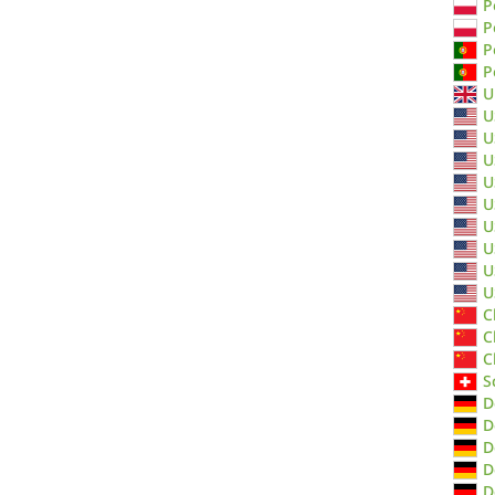
P
P
P
P
U
U
U
U
U
U
U
U
U
U
C
C
C
S
D
D
D
D
D