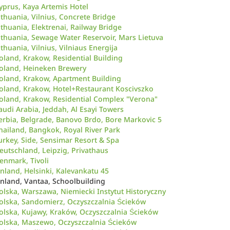
yprus, Kaya Artemis Hotel
ithuania, Vilnius, Concrete Bridge
ithuania, Elektrenai, Railway Bridge
ithuania, Sewage Water Reservoir, Mars Lietuva
ithuania, Vilnius, Vilniaus Energija
oland, Krakow, Residential Building
oland, Heineken Brewery
oland, Krakow, Apartment Building
oland, Krakow, Hotel+Restaurant Koscivszko
oland, Krakow, Residential Complex "Verona"
audi Arabia, Jeddah, Al Esayi Towers
erbia, Belgrade, Banovo Brdo, Bore Markovic 5
hailand, Bangkok, Royal River Park
urkey, Side, Sensimar Resort & Spa
eutschland, Leipzig, Privathaus
enmark, Tivoli
inland, Helsinki, Kalevankatu 45
inland, Vantaa, Schoolbuilding
olska, Warszawa, Niemiecki Instytut Historyczny
olska, Sandomierz, Oczyszczalnia Ścieków
olska, Kujawy, Kraków, Oczyszczalnia Ścieków
olska, Maszewo, Oczyszczalnia Ścieków