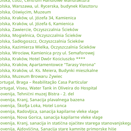
olska, Łódź, Centrum Handlowe Manufaktura
olska, Warszawa, ul. Rycerska, budynek Klasztoru
olska, Oświęcim, Muzeum
olska, Kraków, ul. Józefa 34, Kamienica
olska, Kraków, ul. Józefa 6, Kamienica
olska, Zawiercie, Oczyszczalnia Ścieków
olska, Mogielnica, Oczyszczalnia Ścieków
olska, Sadłogoszcz, Oczyszczalnia Ścieków
olska, Kazimierza Wielka, Oczyszczalnia Ścieków
olska, Wrocław, Kamienica przy ul. Semaforowej
olska, Kraków, Hotel Dwór Kościuszko ****
olska, Kraków, Apartamentowce "Tarasy Verona"
olska, Kraków, ul. Ks. Meiera, Budynki mieszkalne
olska, Muzeum Browaru Żywiec
ortugal, Braga – Reabilitação Casa Particular
ortugal, Viseu, Water Tank in Oliveira do Hospital
lovenija, Tehnični muzej Bistra - 2. del
lovenija, Kranj, Sanacija plavalnega bazena
lovenija, Škofja Loka, Hotel Lonca
lovenija, Radovljica, sanacija kapilarne vleke vlage
lovenija, Nova Gorica, sanacija kapilarne vleke vlage
lovenija, Kranj, sanacija in statična ojačitev starega stanovanjskeg
lovenija, Ajdovščina, Sanacija stare kamnite primorske hiše