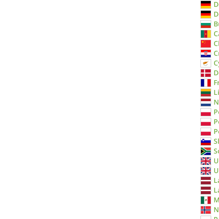
D
D
B
C
C
C
C
D
F
L
N
P
P
P
S
S
U
U
L
L
M
N