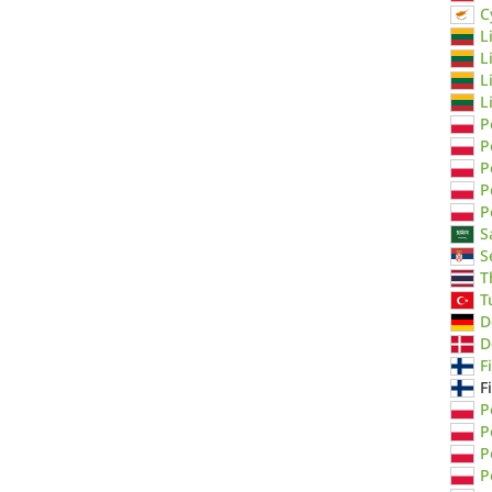
C
L
L
L
L
P
P
P
P
P
S
S
T
T
D
D
F
F
P
P
P
P