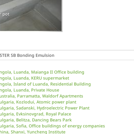
Waterproofed floor area
ngola, Luanda, Maianga II Office building
ngola, Luanda, KERU supermarket
ngola, Island of Luanda, Residential Building
ngola, Luanda, Private House
ustralia, Parramatta, Waldorf Apartments
ulgaria, Kozlodui, Atomic power plant
ulgaria, Sadanski, Hydroelectric Power Plant
ulgaria, Evksinovgrad, Royal Palace
ulgaria, Belitza, Dancing Bears Park
ulgaria, Sofia, Office buildings of energy companies
hina, Shanxi, Yuncheng Institute