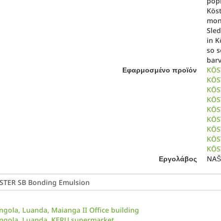
popr
Köst
mont
Sled
in K
so s
bar
Εφαρμοσμένο προϊόν
KÖS
KÖS
KÖST
KÖS
KÖS
KÖST
KÖST
KÖS
KÖST
Εργολάβος
NAŠ 
ngola, Luanda, Maianga II Office building
ngola, Luanda, KERU supermarket