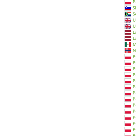
P
S
S
U
U
L
L
M
N
P
P
P
P
P
P
P
P
P
P
P
P
P
P