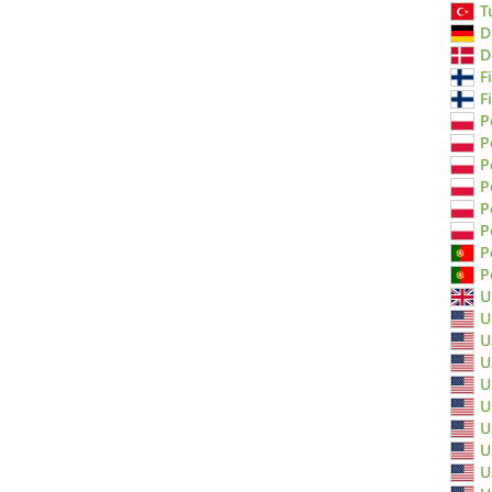
T
D
D
F
F
P
P
P
P
P
P
P
P
U
U
U
U
U
U
U
U
U