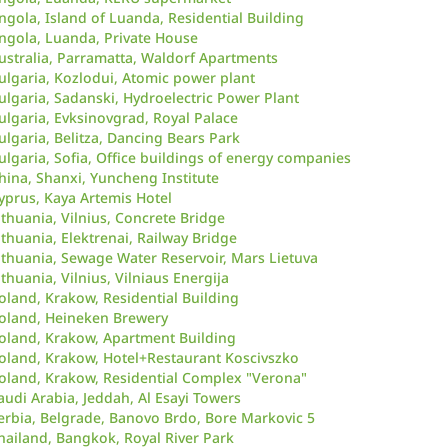
ngola, Island of Luanda, Residential Building
ngola, Luanda, Private House
ustralia, Parramatta, Waldorf Apartments
ulgaria, Kozlodui, Atomic power plant
ulgaria, Sadanski, Hydroelectric Power Plant
ulgaria, Evksinovgrad, Royal Palace
ulgaria, Belitza, Dancing Bears Park
ulgaria, Sofia, Office buildings of energy companies
hina, Shanxi, Yuncheng Institute
yprus, Kaya Artemis Hotel
ithuania, Vilnius, Concrete Bridge
ithuania, Elektrenai, Railway Bridge
ithuania, Sewage Water Reservoir, Mars Lietuva
ithuania, Vilnius, Vilniaus Energija
oland, Krakow, Residential Building
oland, Heineken Brewery
oland, Krakow, Apartment Building
oland, Krakow, Hotel+Restaurant Koscivszko
oland, Krakow, Residential Complex "Verona"
audi Arabia, Jeddah, Al Esayi Towers
erbia, Belgrade, Banovo Brdo, Bore Markovic 5
hailand, Bangkok, Royal River Park