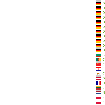
D
D
D
D
D
D
D
D
D
D
D
B
C
C
C
C
D
F
L
N
P
P