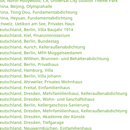
SA, North Hollywood, CA, Universal City Studios Theme Park
hina, Beijing, Olympiahalle
hina, Tsing Dou, Fundamentabdichtung
hina, Heyuan, Fundamentabdichtung
chweiz, Uetikon am See, Privates Haus
eutschland, Berlin, Villa Baujahr 1914
eutschland, Kiel, Finanzministerium
eutschland, Berlin, Bundestag
eutschland, Aurich, Kelleraußenabdichtung
eutschland, Berlin, MFH Müggelseedamm
eutschland, Wilthen, Brunnen- und Behälterabdichtung
eutschland, Berlin, Privathaus
eutschland, Hamburg, Villa
eutschland, Berlin, Villa Johann
eutschland, Ahrweiler, Privates Wohnhaus
eutschland, Freital, Einfamilienhaus
eutschland, Dresden, Mehrfamilienhaus, Kelleraußenabdichtung
eutschland, Dresden, Wohn- und Geschäftshaus
eutschland, Berlin, Kellergeschoss-Sanierung
eutschland, Dresden, Mehrfamilienhaus, Kelleraußenabdichtung
eutschland, Dresden, Akademie der Künste
eutschland, Dresden, Tiefgarage
eutschland, Neuwarmbüchen, Einfamilienhaus