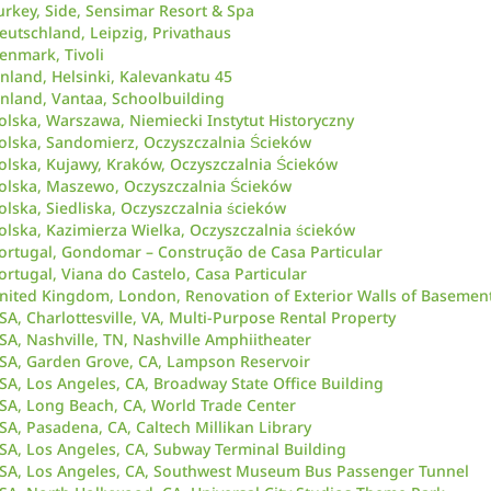
urkey, Side, Sensimar Resort & Spa
eutschland, Leipzig, Privathaus
enmark, Tivoli
inland, Helsinki, Kalevankatu 45
inland, Vantaa, Schoolbuilding
olska, Warszawa, Niemiecki Instytut Historyczny
olska, Sandomierz, Oczyszczalnia Ścieków
olska, Kujawy, Kraków, Oczyszczalnia Ścieków
olska, Maszewo, Oczyszczalnia Ścieków
olska, Siedliska, Oczyszczalnia ścieków
olska, Kazimierza Wielka, Oczyszczalnia ścieków
ortugal, Gondomar – Construção de Casa Particular
ortugal, Viana do Castelo, Casa Particular
nited Kingdom, London, Renovation of Exterior Walls of Basement
SA, Charlottesville, VA, Multi-Purpose Rental Property
SA, Nashville, TN, Nashville Amphiitheater
SA, Garden Grove, CA, Lampson Reservoir
SA, Los Angeles, CA, Broadway State Office Building
SA, Long Beach, CA, World Trade Center
SA, Pasadena, CA, Caltech Millikan Library
SA, Los Angeles, CA, Subway Terminal Building
SA, Los Angeles, CA, Southwest Museum Bus Passenger Tunnel