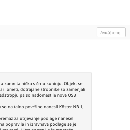
ara kamnita hiška s črno kuhinjo. Objekt se
 stari ometi, dotrajane stropnike so zamenjali
v nadstropju pa so nadomestile nove OSB
čju so na talno površino nanesli Köster NB 1,
 premaz za utrjevanje podlage nanesel
na popravila in izravnava podlage se je
mi maltami. Hitra popravila in montaže