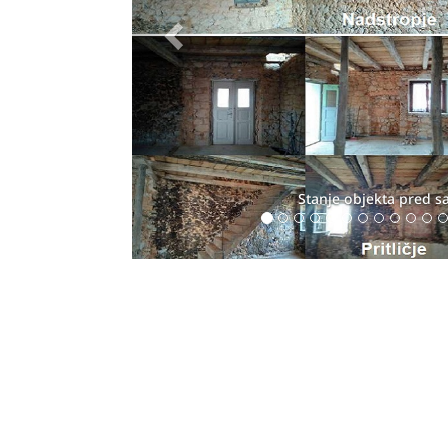
Izdelava mineralnega tesniln
Köster Polysil TG 500 in 