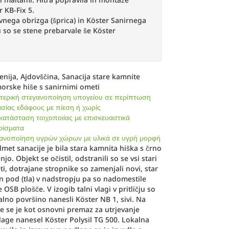
r KB-Fix 5.
vnega obrizga (šprica) in Köster Sanirnega
 so se stene prebarvale še Köster
enija, Ajdovščina, Sanacija stare kamnite
orske hiše s sanirnimi ometi
ερική στεγανοποίηση υπογείου σε περίπτωση
σίας εδάφους με πίεση ή χωρίς
ατάσταση τοιχοποιίας με επισκευαστικά
ρίσματα
ανοποίηση υγρών χώρων με υλικά σε υγρή μορφή
met sanacije je bila stara kamnita hiška s črno
njo. Objekt se očistil, odstranili so se vsi stari
i, dotrajane stropnike so zamenjali novi, star
n pod (tla) v nadstropju pa so nadomestile
 OSB plošče. V izogib talni vlagi v pritličju so
alno površino nanesli Köster NB 1, sivi. Na
e se je kot osnovni premaz za utrjevanje
age nanesel Köster Polysil TG 500. Lokalna