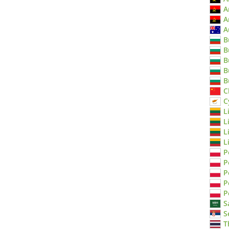
A
A
A
B
B
B
B
B
C
C
L
L
L
L
P
P
P
P
P
S
S
T