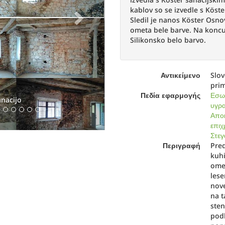
kablov so se izvedle s Köste
Sledil je nanos Köster Osno
ometa bele barve. Na koncu
Silikonsko belo barvo.
ega sistema s
Köster NB 1
Αντικείμενο
Slov
prim
Πεδία εφαρμογής
Εσωτ
υγρα
Αποκ
επιχ
Στεγ
Περιγραφή
Pred
kuhi
omet
lese
nove
na t
sten
podl