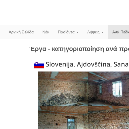
Αρχική Σελίδα
Νέα
Προϊόντα
Λήψεις
Ανά Πεδ
Έργα - κατηγοριοποίηση ανά πρ
Slovenija, Ajdovščina, Sana
Previous