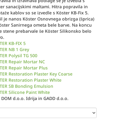
avila in izravnava podlage se je izvedla s
er sanacijskimi maltami. Hitra popravila in
aže kablov so se izvedle s Köster KB-Fix 5.
il je nanos Köster Osnovnega obrizga (šprica)
öster Sanirnega ometa bele barve. Na koncu
e stene prebarvale še Köster Silikonsko belo
vo.
TER KB-FIX 5
TER NB 1 Grey
ER Polysil TG 500
TER Repair Mortar NC
TER Repair Mortar Plus
ER Restoration Plaster Key Coarse
ER Restoration Plaster White
TER SB Bonding Emulsion
ER Silicone Paint White
DOM d.o.o. Idrija in GADD d.o.o.