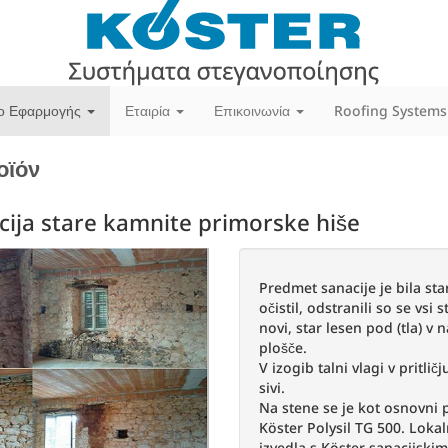
ίο Εφαρμογής
Εταιρία
Επικοινωνία
Roofing Systems
οϊόν
cija stare kamnite primorske hiše
Next
Predmet sanacije je bila st
očistil, odstranili so se vsi
novi, star lesen pod (tla) 
plošče.
V izogib talni vlagi v pritli
sivi.
Na stene se je kot osnovni
Köster Polysil TG 500. Lokal
izvedla s Köster sanacijski