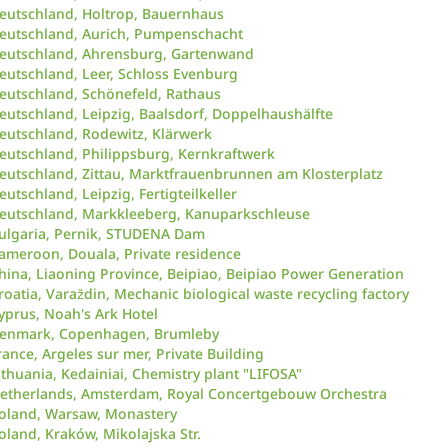
eutschland, Holtrop, Bauernhaus
eutschland, Aurich, Pumpenschacht
eutschland, Ahrensburg, Gartenwand
eutschland, Leer, Schloss Evenburg
eutschland, Schönefeld, Rathaus
eutschland, Leipzig, Baalsdorf, Doppelhaushälfte
eutschland, Rodewitz, Klärwerk
eutschland, Philippsburg, Kernkraftwerk
eutschland, Zittau, Marktfrauenbrunnen am Klosterplatz
eutschland, Leipzig, Fertigteilkeller
eutschland, Markkleeberg, Kanuparkschleuse
ulgaria, Pernik, STUDENA Dam
ameroon, Douala, Private residence
hina, Liaoning Province, Beipiao, Beipiao Power Generation
roatia, Varaždin, Mechanic biological waste recycling factory
yprus, Noah's Ark Hotel
enmark, Copenhagen, Brumleby
rance, Argeles sur mer, Private Building
ithuania, Kedainiai, Chemistry plant "LIFOSA"
etherlands, Amsterdam, Royal Concertgebouw Orchestra
oland, Warsaw, Monastery
oland, Kraków, Mikolajska Str.