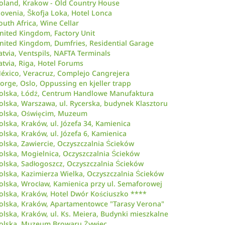
oland, Krakow - Old Country House
lovenia, Škofja Loka, Hotel Lonca
outh Africa, Wine Cellar
nited Kingdom, Factory Unit
nited Kingdom, Dumfries, Residential Garage
atvia, Ventspils, NAFTA Terminals
atvia, Riga, Hotel Forums
éxico, Veracruz, Complejo Cangrejera
orge, Oslo, Oppussing en kjeller trapp
olska, Łódź, Centrum Handlowe Manufaktura
olska, Warszawa, ul. Rycerska, budynek Klasztoru
olska, Oświęcim, Muzeum
olska, Kraków, ul. Józefa 34, Kamienica
olska, Kraków, ul. Józefa 6, Kamienica
olska, Zawiercie, Oczyszczalnia Ścieków
olska, Mogielnica, Oczyszczalnia Ścieków
olska, Sadłogoszcz, Oczyszczalnia Ścieków
olska, Kazimierza Wielka, Oczyszczalnia Ścieków
olska, Wrocław, Kamienica przy ul. Semaforowej
olska, Kraków, Hotel Dwór Kościuszko ****
olska, Kraków, Apartamentowce "Tarasy Verona"
olska, Kraków, ul. Ks. Meiera, Budynki mieszkalne
olska, Muzeum Browaru Żywiec