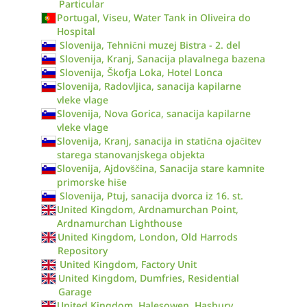
Particular
Portugal, Viseu, Water Tank in Oliveira do
Hospital
Slovenija, Tehnični muzej Bistra - 2. del
Slovenija, Kranj, Sanacija plavalnega bazena
Slovenija, Škofja Loka, Hotel Lonca
Slovenija, Radovljica, sanacija kapilarne
vleke vlage
Slovenija, Nova Gorica, sanacija kapilarne
vleke vlage
Slovenija, Kranj, sanacija in statična ojačitev
starega stanovanjskega objekta
Slovenija, Ajdovščina, Sanacija stare kamnite
primorske hiše
Slovenija, Ptuj, sanacija dvorca iz 16. st.
United Kingdom, Ardnamurchan Point,
Ardnamurchan Lighthouse
United Kingdom, London, Old Harrods
Repository
United Kingdom, Factory Unit
United Kingdom, Dumfries, Residential
Garage
United Kingdom, Halesowen, Hasbury