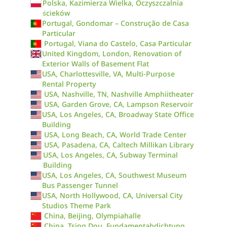
Polska, Kazimierza Wielka, Oczyszczalnia
ścieków
Portugal, Gondomar – Construção de Casa
Particular
Portugal, Viana do Castelo, Casa Particular
United Kingdom, London, Renovation of
Exterior Walls of Basement Flat
USA, Charlottesville, VA, Multi-Purpose
Rental Property
USA, Nashville, TN, Nashville Amphiitheater
USA, Garden Grove, CA, Lampson Reservoir
USA, Los Angeles, CA, Broadway State Office
Building
USA, Long Beach, CA, World Trade Center
USA, Pasadena, CA, Caltech Millikan Library
USA, Los Angeles, CA, Subway Terminal
Building
USA, Los Angeles, CA, Southwest Museum
Bus Passenger Tunnel
USA, North Hollywood, CA, Universal City
Studios Theme Park
China, Beijing, Olympiahalle
China, Tsing Dou, Fundamentabdichtung