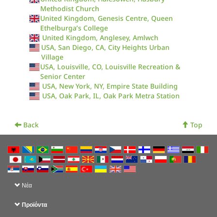
Methodist Church
United Kingdom, Genesis Centre, Queen
Ethelburga’s College
United Kingdom, Anglesey, Amlwch
USA, San Diego, CA, City Heights Urban
Village
USA, Louisville, CO, Louisville Recreation &
Senior Center
USA, New York, NY, Empire State Building
USA, Oak Park, IL, Oak Park Metra Station
Back
Top
Νέα
Προϊόντα