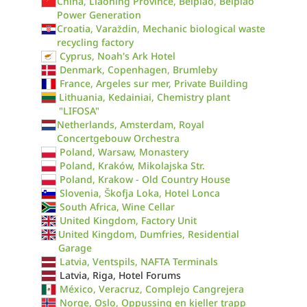
China, Liaoning Province, Beipiao, Beipiao
Power Generation
Croatia, Varaždin, Mechanic biological waste
recycling factory
Cyprus, Noah's Ark Hotel
Denmark, Copenhagen, Brumleby
France, Argeles sur mer, Private Building
Lithuania, Kedainiai, Chemistry plant
"LIFOSA"
Netherlands, Amsterdam, Royal
Concertgebouw Orchestra
Poland, Warsaw, Monastery
Poland, Kraków, Mikolajska Str.
Poland, Krakow - Old Country House
Slovenia, Škofja Loka, Hotel Lonca
South Africa, Wine Cellar
United Kingdom, Factory Unit
United Kingdom, Dumfries, Residential
Garage
Latvia, Ventspils, NAFTA Terminals
Latvia, Riga, Hotel Forums
México, Veracruz, Complejo Cangrejera
Norge, Oslo, Oppussing en kjeller trapp