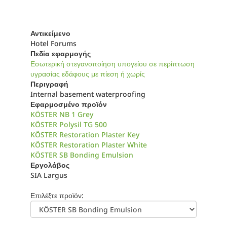
Αντικείμενο
Hotel Forums
Πεδία εφαρμογής
Εσωτερική στεγανοποίηση υπογείου σε περίπτωση
υγρασίας εδάφους με πίεση ή χωρίς
Περιγραφή
Internal basement waterproofing
Εφαρμοσμένο προϊόν
KÖSTER NB 1 Grey
KÖSTER Polysil TG 500
KÖSTER Restoration Plaster Key
KÖSTER Restoration Plaster White
KÖSTER SB Bonding Emulsion
Εργολάβος
SIA Largus
Επιλέξτε προϊόν: