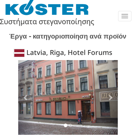
Togg
navig
Έργα - κατηγοριοποίηση ανά προϊόν
Latvia, Riga, Hotel Forums
Previous
Next