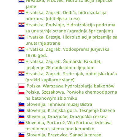
Hrvatska, Vrbovec, Hidroizolacija septičke
jame
Hrvatska, Zagreb, Dedići, hidroizolacija
podruma (obiteljska kuća)
Hrvatska, Podvinje, Hidroizolacija podruma
sa unutarnje strane (ugradnja špricanjem)
Hrvatska, Brestje, Hidroizolacija prizemlja sa
unutarnje strane
Hrvatska, Zagreb, Vodosprema Jurjevska
1878. god.
Hrvatska, Zagreb, Šumarski Fakultet,
ljepljenje 2K epoksidnim ljepilom
Hrvatska, Zagreb, Srebrnjak, obiteljska kuća
(prekid kapilarne vlage)
Polska, Warszawa hydroizolacja balkonów
Polska, Szczakowa, Powłoka chemoodporna
na betonowym zbiorniku
Slovenija, Tehnični muzej Bistra
Slovenija, Kranjska gora, Tesnjenje bazena
Slovenija, Dražgoše, Dražgoška cerkev
Slovenija, Portorož, Vila Fortuna, izdelava
tesnilnega sistema pod keramiko
Slovenija, Brezovica, Sanacija terase