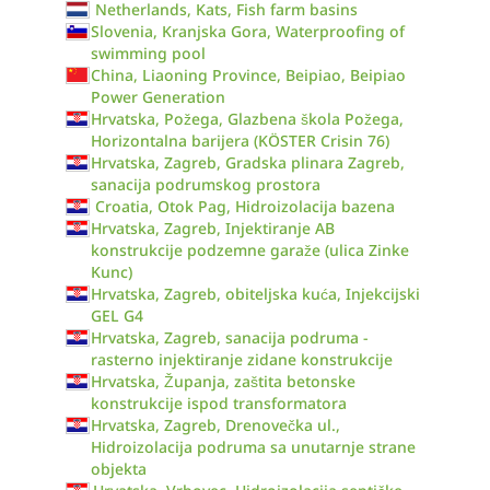
Netherlands, Kats, Fish farm basins
Slovenia, Kranjska Gora, Waterproofing of
swimming pool
China, Liaoning Province, Beipiao, Beipiao
Power Generation
Hrvatska, Požega, Glazbena škola Požega,
Horizontalna barijera (KÖSTER Crisin 76)
Hrvatska, Zagreb, Gradska plinara Zagreb,
sanacija podrumskog prostora
Croatia, Otok Pag, Hidroizolacija bazena
Hrvatska, Zagreb, Injektiranje AB
konstrukcije podzemne garaže (ulica Zinke
Kunc)
Hrvatska, Zagreb, obiteljska kuća, Injekcijski
GEL G4
Hrvatska, Zagreb, sanacija podruma -
rasterno injektiranje zidane konstrukcije
Hrvatska, Županja, zaštita betonske
konstrukcije ispod transformatora
Hrvatska, Zagreb, Drenovečka ul.,
Hidroizolacija podruma sa unutarnje strane
objekta