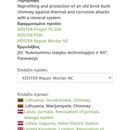
Περιγραφή
Reprofiling and protection of an old brick built
chimney against thermal and corrosive attacks
with a mineral system.
Εφαρμοσμένο προϊόν
KÖSTER Polysil TG 500
KÖSTER PSM
KÖSTER Repair Mortar NC
Εργολάβος
JSC “Aukstuminiu statybu technologijos ir KO”,
Panevezys
Επιλέξτε προϊόν:
Επιλέξτε σχετικό:
Lithuania, Druskininkai, Chimney
Lithuania, Marijampole, Chimney
Latvia, Jurmala, Renovation of Jurmala
sewage system
Latvia, Ķeguma, Hidro Electro Station
United Kingdom, London, Renovation of