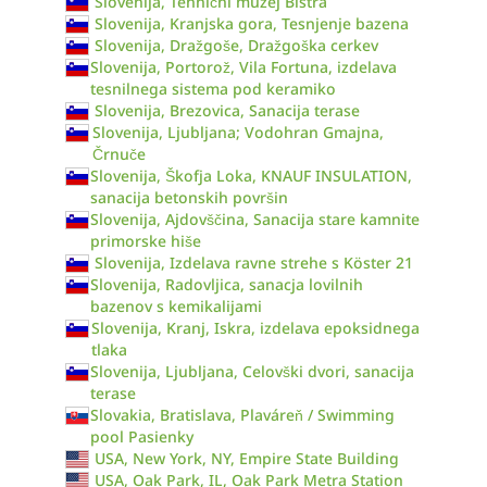
Slovenija, Tehnični muzej Bistra
Slovenija, Kranjska gora, Tesnjenje bazena
Slovenija, Dražgoše, Dražgoška cerkev
Slovenija, Portorož, Vila Fortuna, izdelava
tesnilnega sistema pod keramiko
Slovenija, Brezovica, Sanacija terase
Slovenija, Ljubljana; Vodohran Gmajna,
Črnuče
Slovenija, Škofja Loka, KNAUF INSULATION,
sanacija betonskih površin
Slovenija, Ajdovščina, Sanacija stare kamnite
primorske hiše
Slovenija, Izdelava ravne strehe s Köster 21
Slovenija, Radovljica, sanacja lovilnih
bazenov s kemikalijami
Slovenija, Kranj, Iskra, izdelava epoksidnega
tlaka
Slovenija, Ljubljana, Celovški dvori, sanacija
terase
Slovakia, Bratislava, Plaváreň / Swimming
pool Pasienky
USA, New York, NY, Empire State Building
USA, Oak Park, IL, Oak Park Metra Station