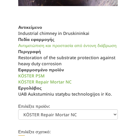
Αντικείμενο
Industrial chimney in Druskininkai
Πεδία εφαρμογής
Αντιμετώπιση και προστασία από έντονη διάβρωση
Περιγραφή
Restoration of the substrate protection against
heavy duty corrosion
Εφαρμοσμένο προϊόν
KÖSTER PSM
KÖSTER Repair Mortar NC
Εργολάβος
UAB Aukstuminiu statybu technologijos ir Ko.
Επιλέξτε προϊόν:
Επιλέξτε σχετικό: