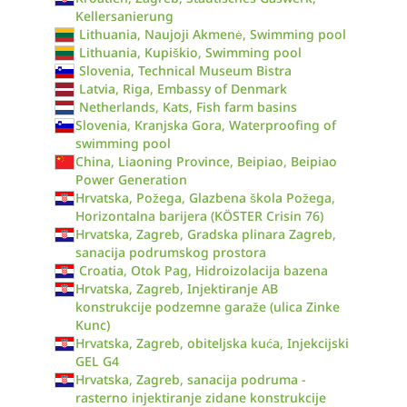
Kellersanierung
Lithuania, Naujoji Akmenė, Swimming pool
Lithuania, Kupiškio, Swimming pool
Slovenia, Technical Museum Bistra
Latvia, Riga, Embassy of Denmark
Netherlands, Kats, Fish farm basins
Slovenia, Kranjska Gora, Waterproofing of
swimming pool
China, Liaoning Province, Beipiao, Beipiao
Power Generation
Hrvatska, Požega, Glazbena škola Požega,
Horizontalna barijera (KÖSTER Crisin 76)
Hrvatska, Zagreb, Gradska plinara Zagreb,
sanacija podrumskog prostora
Croatia, Otok Pag, Hidroizolacija bazena
Hrvatska, Zagreb, Injektiranje AB
konstrukcije podzemne garaže (ulica Zinke
Kunc)
Hrvatska, Zagreb, obiteljska kuća, Injekcijski
GEL G4
Hrvatska, Zagreb, sanacija podruma -
rasterno injektiranje zidane konstrukcije