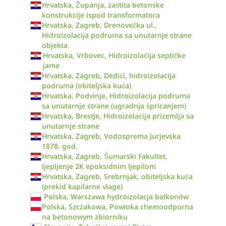
Hrvatska, Županja, zaštita betonske
konstrukcije ispod transformatora
Hrvatska, Zagreb, Drenovečka ul.,
Hidroizolacija podruma sa unutarnje strane
objekta
Hrvatska, Vrbovec, Hidroizolacija septičke
jame
Hrvatska, Zagreb, Dedići, hidroizolacija
podruma (obiteljska kuća)
Hrvatska, Podvinje, Hidroizolacija podruma
sa unutarnje strane (ugradnja špricanjem)
Hrvatska, Brestje, Hidroizolacija prizemlja sa
unutarnje strane
Hrvatska, Zagreb, Vodosprema Jurjevska
1878. god.
Hrvatska, Zagreb, Šumarski Fakultet,
ljepljenje 2K epoksidnim ljepilom
Hrvatska, Zagreb, Srebrnjak, obiteljska kuća
(prekid kapilarne vlage)
Polska, Warszawa hydroizolacja balkonów
Polska, Szczakowa, Powłoka chemoodporna
na betonowym zbiorniku