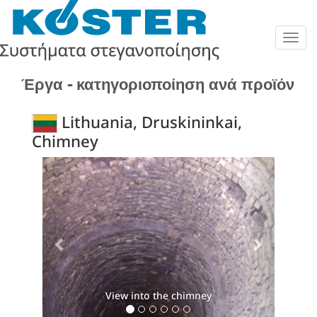
Togg
navig
Έργα - κατηγοριοποίηση ανά προϊόν
Lithuania, Druskininkai,
Chimney
Previous
Next
View into the chimney