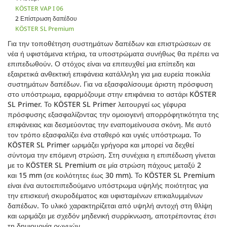
KÖSTER VAP I 06
2 Επίστρωση δαπέδου
KÖSTER SL Premium
Για την τοποθέτηση συστημάτων δαπέδων και επιστρώσεων σε
νέα ή υφιστάμενα κτήρια, τα υποστρώματα συνήθως θα πρέπει να
επιπεδωθούν. Ο στόχος είναι να επιτευχθεί μια επίπεδη και
εξαιρετικά ανθεκτική επιφάνεια κατάλληλη για μια ευρεία ποικιλία
συστημάτων δαπέδων. Για να εξασφαλίσουμε άριστη πρόσφυση
στο υπόστρωμα, εφαρμόζουμε στην επιφάνεια το αστάρι KÖSTER
SL Primer. Το KÖSTER SL Primer λειτουργεί ως γέφυρα
πρόσφυσης εξασφαλίζοντας την ομοιογενή απορρόφητικότητα της
επιφάνειας και δεσμεύοντας την εναπομείνουσα σκόνη. Με αυτό
τον τρόπο εξασφαλίζει ένα σταθερό και υγιές υπόστρωμα. Το
KÖSTER SL Primer ωριμάζει γρήγορα και μπορεί να δεχθεί
σύντομα την επόμενη στρώση. Στη συνέχεια η επιπέδωση γίνεται
με το KÖSTER SL Premium σε μία στρώση πάχους μεταξύ 2
και 15 mm (σε κοιλότητες έως 30 mm). Το KÖSTER SL Premium
είναι ένα αυτοεπιπεδούμενο υπόστρωμα υψηλής ποιότητας για
την επισκευή σκυροδέματος και υφισταμένων επικαλυμμένων
δαπέδων. Το υλικό χαρακτηρίζεται από υψηλή αντοχή στη θλίψη
και ωριμάζει με σχεδόν μηδενική συρρίκνωση, αποτρέποντας έτσι
τη δημιουργία ρωγμών.