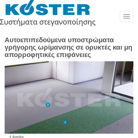
Togg
navig
Αυτοεπιπεδούμενα υποστρώματα
γρήγορης ωρίμανσης σε ορυκτές και μη
απορροφητικές επιφάνειες
1 Αστάρι