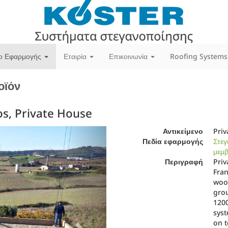
ίο Εφαρμογής
Εταιρία
Επικοινωνία
Roofing Systems
οϊόν
s, Private House
Next
Αντικείμενο
Priv
Πεδία εφαρμογής
Στεγ
μεμ
Περιγραφή
Priv
Fran
woo
grou
1200
syst
on t