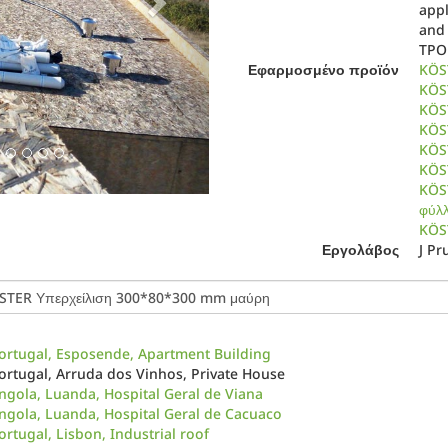
appl
and
TPO
Εφαρμοσμένο προϊόν
KÖS
KÖST
KÖS
KÖS
KÖS
KÖS
KÖS
φύλ
KÖS
Εργολάβος
J Pr
ortugal, Esposende, Apartment Building
ortugal, Arruda dos Vinhos, Private House
ngola, Luanda, Hospital Geral de Viana
ngola, Luanda, Hospital Geral de Cacuaco
ortugal, Lisbon, Industrial roof