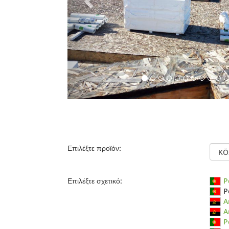
Επιλέξτε προϊόν:
Επιλέξτε σχετικό:
P
P
A
A
P