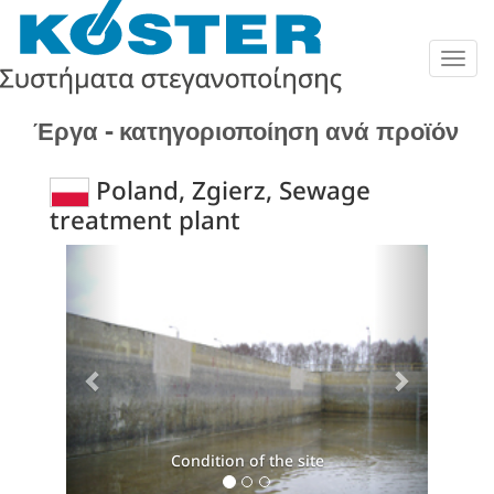
Togg
navig
Έργα - κατηγοριοποίηση ανά προϊόν
Poland, Zgierz, Sewage
treatment plant
Previous
Next
Condition of the site