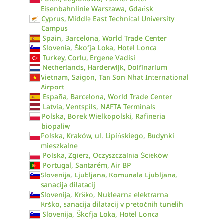
Eisenbahnlinie Warszawa, Gdańsk
Cyprus, Middle East Technical University
Campus
Spain, Barcelona, World Trade Center
Slovenia, Škofja Loka, Hotel Lonca
Turkey, Corlu, Ergene Vadisi
Netherlands, Harderwijk, Dolfinarium
Vietnam, Saigon, Tan Son Nhat International
Airport
España, Barcelona, World Trade Center
Latvia, Ventspils, NAFTA Terminals
Polska, Borek Wielkopolski, Rafineria
biopaliw
Polska, Kraków, ul. Lipińskiego, Budynki
mieszkalne
Polska, Zgierz, Oczyszczalnia Ścieków
Portugal, Santarém, Air BP
Slovenija, Ljubljana, Komunala Ljubljana,
sanacija dilatacij
Slovenija, Krško, Nuklearna elektrarna
Krško, sanacija dilatacij v pretočnih tunelih
Slovenija, Škofja Loka, Hotel Lonca