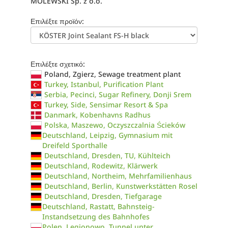
MOLEWSKI Sp. z o.o.
Επιλέξτε προϊόν:
Επιλέξτε σχετικό:
Poland, Zgierz, Sewage treatment plant
Turkey, Istanbul, Purification Plant
Serbia, Pecinci, Sugar Refinery, Donji Srem
Turkey, Side, Sensimar Resort & Spa
Danmark, Kobenhavns Radhus
Polska, Maszewo, Oczyszczalnia Ścieków
Deutschland, Leipzig, Gymnasium mit
Dreifeld Sporthalle
Deutschland, Dresden, TU, Kühlteich
Deutschland, Rodewitz, Klärwerk
Deutschland, Northeim, Mehrfamilienhaus
Deutschland, Berlin, Kunstwerkstätten Rosel
Deutschland, Dresden, Tiefgarage
Deutschland, Rastatt, Bahnsteig-
Instandsetzung des Bahnhofes
Polen, Legionowo, Tunnel unter