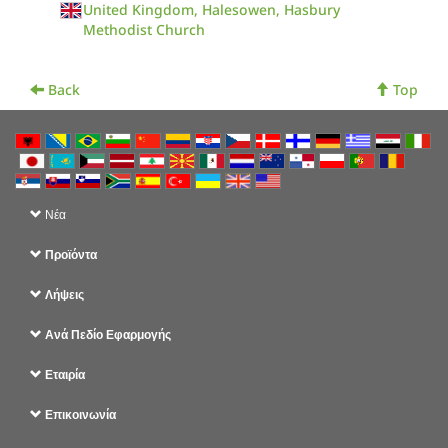
United Kingdom, Halesowen, Hasbury
Methodist Church
Back
Top
Νέα
Προϊόντα
Λήψεις
Ανά Πεδίο Εφαρμογής
Εταιρία
Επικοινωνία